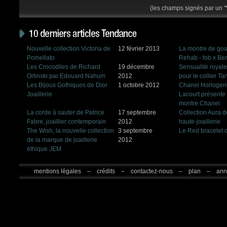
(les champs signés par un '*
Nouvelle collection Victoria de
12 février 2013
La montre de gou
Pomellato
Rehab - fob x Ber
Les Crocodiles de Richard
19 décembre
Sensualité royale
Orlinski par Edouard Nahum
2012
pour le collier T
Les Bijoux Gothiques de Dior
1 octobre 2012
Chanel Horlogeri
Joaillerie
Lacourt présente 
montre Chanel
La corde à sauter de Patrice
17 septembre
Collection Aura 
Fabre, joaillier contemporain
2012
haute-joaillerie
The Wish, la nouvelle collection
3 septembre
Le Red bracelet d
de la marque de joaillerie
2012
éthique JEM
mentions légales
–
crédits
–
contactez-nous
–
plan
–
ann